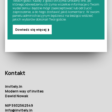
Twoich gości. Każdy z gości otrzyma unikalny link, po
którego odwiedzeniu otrzyma wszelkie informacje o Twoim
wydarzeniu i będzie mógł zaakceptować lub odrzucić
zaproszenie, a do tego zostawić jakiś komentarz. W swoim
panelu administracyjnym będziesz na bieżąco widzieć
jakich wyborów dokonali Twoi goście.
Dowiedz się więcej
Kontakt
invitely.in
Modern way of invites
Dawid Nowak
NIP 5932562549
info@invitely.in