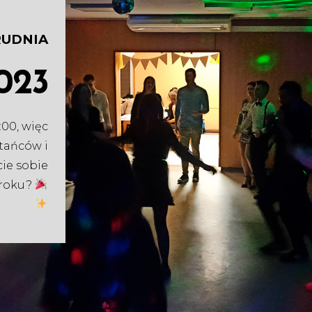
RUDNIA
023
:00, więc
 tańców i
cie sobie
 roku?