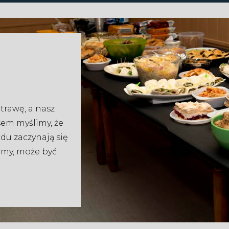
trawę, a nasz
sem myślimy, że
odu zaczynają się
simy, może być