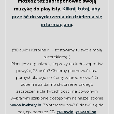
możesz też zaproponować swoją
muzykę do playlisty.
Kliknij tutaj, aby
przejść do wydarzenia do dzielenia się
informacjami
.
@Dawid i Karolina N. - zostawimy tu swoją małą
autoreklamę ;)
Planujesz organizację imprezy, na którą zaprosisz
powyżej 25 osób? Chcemy promować nasz
pomysł, dlatego możemy zaproponować Ci
zupełnie za darmo stworzenie takiego
zaproszenia dla Twoich gości, na dowolnym
wybranym szablonie dostępnym na naszej stronie
www.invitely.in
. Zainteresowany? Odezwij się do
nas, np. poprzez FB:
@Dawid
,
@Karolina