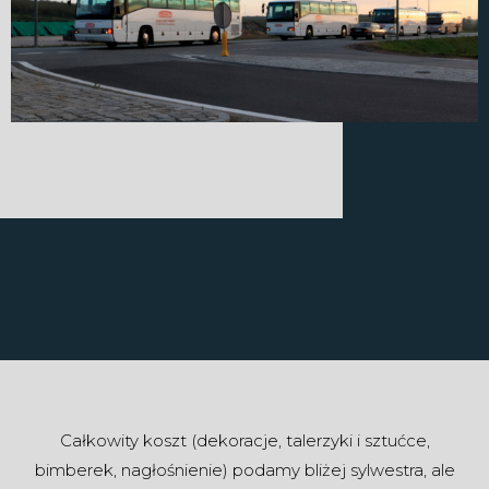
Całkowity koszt (dekoracje, talerzyki i sztućce,
bimberek, nagłośnienie) podamy bliżej sylwestra, ale