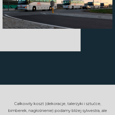
Całkowity koszt (dekoracje, talerzyki i sztućce,
bimberek, nagłośnienie) podamy bliżej sylwestra, ale