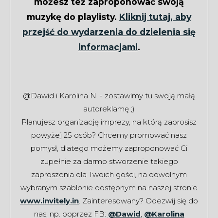
możesz też zaproponować swoją
muzykę do playlisty.
Kliknij tutaj, aby
przejść do wydarzenia do dzielenia się
informacjami
.
@Dawid i Karolina N. - zostawimy tu swoją małą
autoreklamę ;)
Planujesz organizację imprezy, na którą zaprosisz
powyżej 25 osób? Chcemy promować nasz
pomysł, dlatego możemy zaproponować Ci
zupełnie za darmo stworzenie takiego
zaproszenia dla Twoich gości, na dowolnym
wybranym szablonie dostępnym na naszej stronie
www.invitely.in
. Zainteresowany? Odezwij się do
nas, np. poprzez FB:
@Dawid
,
@Karolina