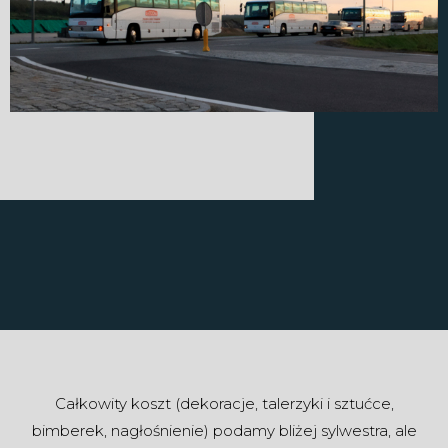
Całkowity koszt (dekoracje, talerzyki i sztućce,
bimberek, nagłośnienie) podamy bliżej sylwestra, ale