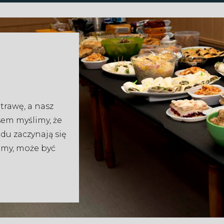
trawę, a nasz
sem myślimy, że
odu zaczynają się
simy, może być