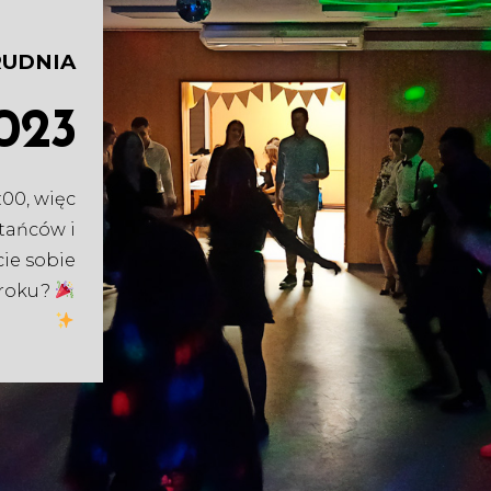
RUDNIA
023
:00, więc
 tańców i
cie sobie
 roku?