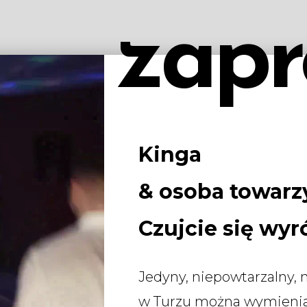
zapr
Kinga
& osoba towarz
Czujcie się wyr
Jedyny, niepowtarzalny, n
w Turzu można wymieniać