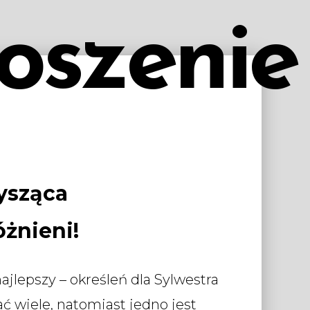
oszenie
ysząca
óżnieni!
ajlepszy – określeń dla Sylwestra
 wiele, natomiast jedno jest